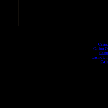
Book
Casin
Casino O
Casin
Casino En 
Casi