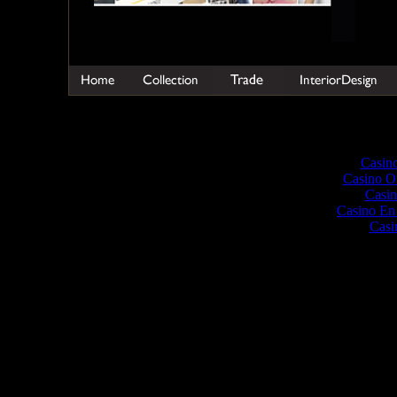
Book
Casin
Casino O
Casin
Casino En 
Casi