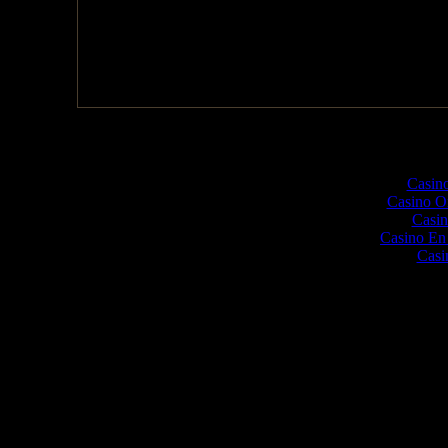
Book
Casin
Casino O
Casin
Casino En 
Casi