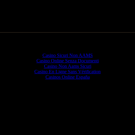
Bookmark worthy
Casino Sicuri Non AAMS
Casino Online Senza Documenti
Casino Non Aams Sicuri
Casino En Ligne Sans Vérification
Casinos Online España